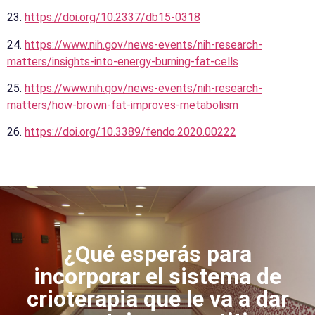
23.
https://doi.org/10.2337/db15-0318
24.
https://www.nih.gov/news-events/nih-research-
matters/insights-into-energy-burning-fat-cells
25.
https://www.nih.gov/news-events/nih-research-
matters/how-brown-fat-improves-metabolism
26.
https://doi.org/10.3389/fendo.2020.00222
¿Qué esperás para
incorporar el sistema de
crioterapia que le va a dar