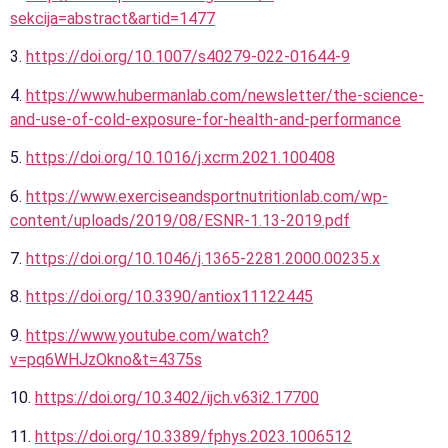
sekcija=abstract&artid=1477
3.
https://doi.org/10.1007/s40279-022-01644-9
4.
https://www.hubermanlab.com/newsletter/the-science-
and-use-of-cold-exposure-for-health-and-performance
5.
https://doi.org/10.1016/j.xcrm.2021.100408
6.
https://www.exerciseandsportnutritionlab.com/wp-
content/uploads/2019/08/ESNR-1.13-2019.pdf
7.
https://doi.org/10.1046/j.1365-2281.2000.00235.x
8.
https://doi.org/10.3390/antiox11122445
9.
https://www.youtube.com/watch?
v=pq6WHJzOkno&t=4375s
10.
https://doi.org/10.3402/ijch.v63i2.17700
11.
https://doi.org/10.3389/fphys.2023.1006512