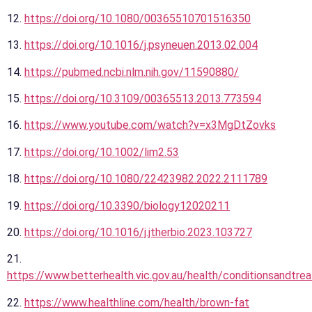
12.
https://doi.org/10.1080/00365510701516350
13.
https://doi.org/10.1016/j.psyneuen.2013.02.004
14.
https://pubmed.ncbi.nlm.nih.gov/11590880/
15.
https://doi.org/10.3109/00365513.2013.773594
16.
https://www.youtube.com/watch?v=x3MgDtZovks
17.
https://doi.org/10.1002/lim2.53
18.
https://doi.org/10.1080/22423982.2022.2111789
19.
https://doi.org/10.3390/biology12020211
20.
https://doi.org/10.1016/j.jtherbio.2023.103727
21.
https://www.betterhealth.vic.gov.au/health/conditionsandtr
22.
https://www.healthline.com/health/brown-fat